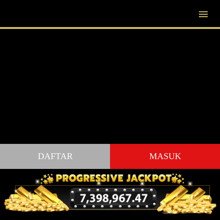
DAFTAR
MASUK